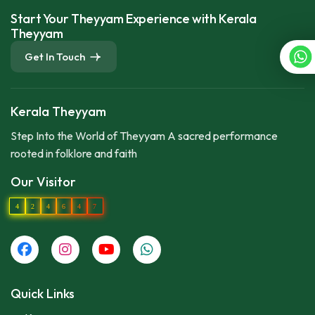
Start Your Theyyam Experience with Kerala
Theyyam
Get In Touch
Kerala Theyyam
Step Into the World of Theyyam A sacred performance
rooted in folklore and faith
Our Visitor
4
2
4
6
4
7
Quick Links