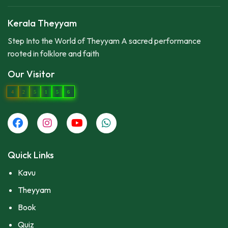
Kerala Theyyam
Step Into the World of Theyyam A sacred performance
rooted in folklore and faith
Our Visitor
4
2
5
1
5
6
Quick Links
Kavu
Theyyam
Book
Quiz