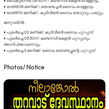
♦️ വൈകുന്നേരം 06:30ന് – കണ്ടനാർ കേളൻ വെള്ളാട്ടം
♦️ രാത്രി 08 മണിക്ക് – തൊണ്ടച്ചൻ ദൈവം വെള്ളാട്ടം
♦️ രാത്രി 10 മണിക്ക് – കുടിവീരൻ ദൈവം തോറ്റവും പയറ്റും
ജനുവരി 08 :
♦️ പുലർച്ചെ 02 മണിക്ക് : കുടിവീരൻ ദൈവം പുറപ്പാട്
♦️ പുലർച്ചെ 03:30ന് : കണ്ടനാർ കേളൻ പുറപ്പാടും
അഗ്നിപ്രവേശനവും
♦️ പുലർച്ചെ 5 മണിക്ക് : ദൈവം തൊണ്ടച്ഛന്റെ പുറപ്പാട്
Photos/ Notice