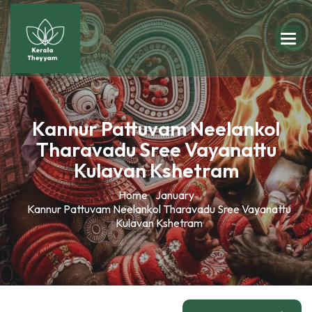
Kannur Pattuvam Neelankol
Tharavadu Sree Vayanattu
Kulavan Kshetram
Home
January
Kannur Pattuvam Neelankol Tharavadu Sree Vayanattu
Kulavan Kshetram