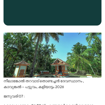
നീലാങ്കോൽ തറവാട് തൊണ്ടച്ചൻ ദേവസ്ഥാനം ,
കാവുങ്കൽ – പട്ടുവം, കളിയാട്ടം 2026
ജനുവരി 07 :