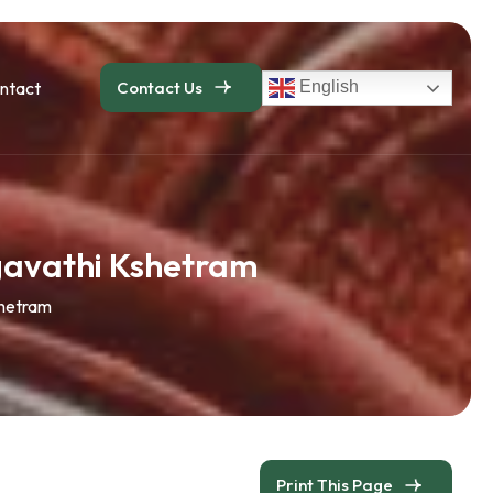
ntact
Contact Us
English
gavathi Kshetram
shetram
Print This Page