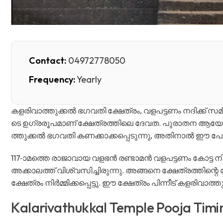
Contact:
04972778050
Frequency:
Yearly
കളരിവാത്തുക്കൽ ഭഗവതി ക്ഷേത്രം, വളപട്ടണം നദിക്ക് സമീ
ടെ ഉഗ്രരൂപമാണ് ക്ഷേത്രത്തിലെ ദേവത. പുരാതന ആയ
ത്തുക്കൽ ഭഗവതി കണക്കാക്കപ്പെടുന്നു, അതിനാൽ ഈ പേര്
117-ാമത്തെ രാജാവായ വളഭൻ രണ്ടാമൻ വളപട്ടണം കോട്ട നിർമ്
അക്കാലത്ത് വിശ്വസിച്ചിരുന്നു. അങ്ങനെ ക്ഷേത്രത്തിന്റ
ക്ഷേത്രം നിർമ്മിക്കപ്പെട്ടു. ഈ ക്ഷേത്രം പിന്നീട് കളരിവാത്ത
Kalarivathukkal Temple Pooja Timi