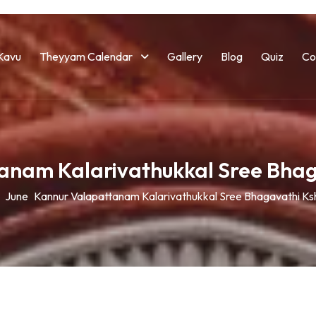
Kavu
Theyyam Calendar
Gallery
Blog
Quiz
Co
anam Kalarivathukkal Sree Bha
June
Kannur Valapattanam Kalarivathukkal Sree Bhagavathi K