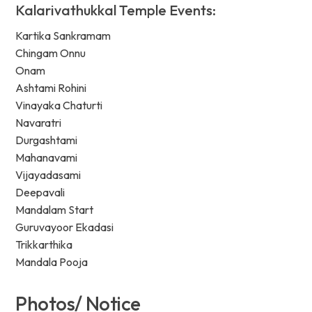
Kalarivathukkal Temple Events:
Kartika Sankramam
Chingam Onnu
Onam
Ashtami Rohini
Vinayaka Chaturti
Navaratri
Durgashtami
Mahanavami
Vijayadasami
Deepavali
Mandalam Start
Guruvayoor Ekadasi
Trikkarthika
Mandala Pooja
Photos/ Notice