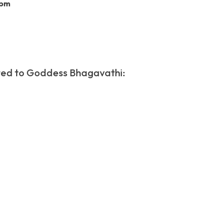
0pm
ted to Goddess Bhagavathi: