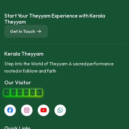
Start Your Theyyam Experience with Kerala
Theyyam
Get In Touch
Kerala Theyyam
Step Into the World of Theyyam A sacred performance
rooted in folklore and faith
Our Visitor
4
2
5
1
1
5
Quick Links