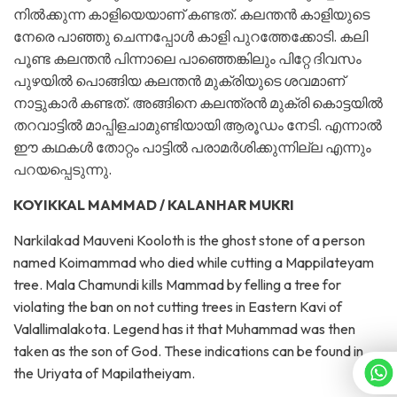
നില്‍ക്കുന്ന കാളിയെയാണ് കണ്ടത്. കലന്തന്‍ കാളിയുടെ
നേരെ പാഞ്ഞു ചെന്നപ്പോള്‍ കാളി പുറത്തേക്കോടി. കലി
പൂണ്ട കലന്തന്‍ പിന്നാലെ പാഞ്ഞെങ്കിലും പിറ്റേ ദിവസം
പുഴയില്‍ പൊങ്ങിയ കലന്തന്‍ മുക്രിയുടെ ശവമാണ്‌
നാട്ടുകാര്‍ കണ്ടത്. അങ്ങിനെ കലന്ത്രന്‍ മുക്രി കൊട്ടയില്‍
തറവാട്ടില്‍ മാപ്പിളചാമുണ്ടിയായി ആരൂഡം നേടി. എന്നാല്‍
ഈ കഥകള്‍ തോറ്റം പാട്ടില്‍ പരാമര്‍ശിക്കുന്നില്ല എന്നും
പറയപ്പെടുന്നു.
KOYIKKAL MAMMAD / KALANHAR MUKRI
Narkilakad Mauveni Kooloth is the ghost stone of a person
named Koimammad who died while cutting a Mappilateyam
tree. Mala Chamundi kills Mammad by felling a tree for
violating the ban on not cutting trees in Eastern Kavi of
Valallimalakota. Legend has it that Muhammad was then
taken as the son of God. These indications can be found in
the Uriyata of Mapilatheiyam.