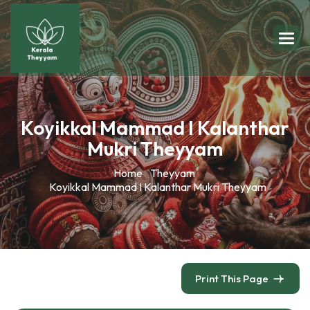
Koyikkal Mammad I Kalanthar
Mukri Theyyam
Home
Theyyam
Koyikkal Mammad I Kalanthar Mukri Theyyam
Print This Page